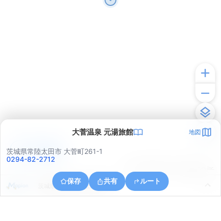
大菅温泉 元湯旅館
地図
アプリで見る
茨城県常陸太田市 大菅町261-1
0294-82-2712
© ONE COMPATH © GeoTechnologies Inc.
保存
共有
ルート
茨城県常陸太田市上深荻町