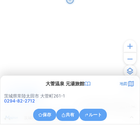
大菅温泉 元湯旅館
地図
アプリで見る
茨城県常陸太田市 大菅町261-1
0294-82-2712
© ONE COMPATH © GeoTechnologies Inc.
保存
共有
ルート
茨城県常陸太田市上深荻町