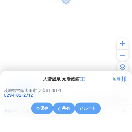
大菅温泉 元湯旅館
地図
アプリで見る
茨城県常陸太田市 大菅町261-1
0294-82-2712
© ONE COMPATH © GeoTechnologies Inc.
保存
共有
ルート
茨城県常陸太田市上深荻町