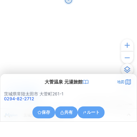
大菅温泉 元湯旅館
地図
アプリで見る
茨城県常陸太田市 大菅町261-1
0294-82-2712
© ONE COMPATH © GeoTechnologies Inc.
保存
共有
ルート
茨城県常陸太田市上深荻町