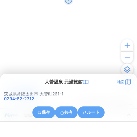
大菅温泉 元湯旅館
地図
アプリで見る
茨城県常陸太田市 大菅町261-1
0294-82-2712
© ONE COMPATH © GeoTechnologies Inc.
保存
共有
ルート
茨城県常陸太田市上深荻町