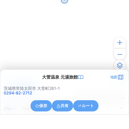
大菅温泉 元湯旅館
地図
アプリで見る
茨城県常陸太田市 大菅町261-1
0294-82-2712
© ONE COMPATH © GeoTechnologies Inc.
保存
共有
ルート
茨城県常陸太田市上深荻町