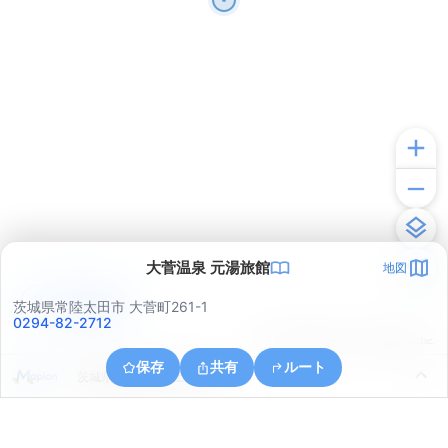
大菅温泉 元湯旅館
地図
アプリで見る
茨城県常陸太田市 大菅町261-1
0294-82-2712
© ONE COMPATH © GeoTechnologies Inc.
保存
共有
ルート
茨城県常陸太田市上深荻町