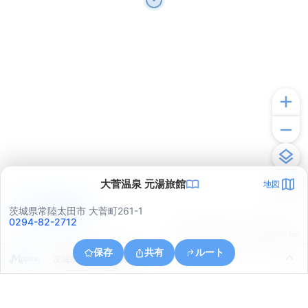
大菅温泉 元湯旅館
地図
アプリで見る
茨城県常陸太田市 大菅町261-1
0294-82-2712
© ONE COMPATH © GeoTechnologies Inc.
保存
共有
ルート
茨城県日立市中深荻町