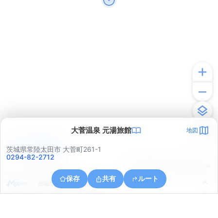
大菅温泉 元湯旅館
地図
アプリで見る
茨城県常陸太田市 大菅町261-1
0294-82-2712
© ONE COMPATH © GeoTechnologies Inc.
保存
共有
ルート
茨城県日立市中深荻町