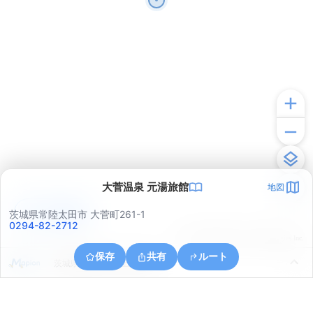
大菅温泉 元湯旅館
地図
アプリで見る
茨城県常陸太田市 大菅町261-1
0294-82-2712
© ONE COMPATH © GeoTechnologies Inc.
保存
共有
ルート
茨城県常陸太田市上深荻町