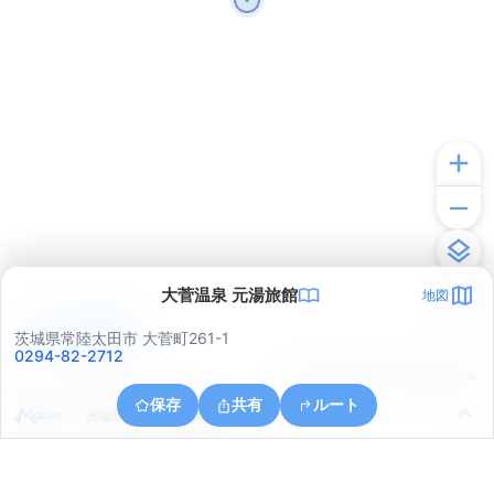
大菅温泉 元湯旅館
地図
アプリで見る
茨城県常陸太田市 大菅町261-1
0294-82-2712
© ONE COMPATH © GeoTechnologies Inc.
保存
共有
ルート
茨城県日立市中深荻町