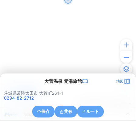
大菅温泉 元湯旅館
地図
アプリで見る
茨城県常陸太田市 大菅町261-1
0294-82-2712
© ONE COMPATH © GeoTechnologies Inc.
保存
共有
ルート
茨城県日立市下深荻町