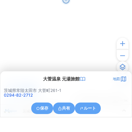
大菅温泉 元湯旅館
地図
アプリで見る
茨城県常陸太田市 大菅町261-1
0294-82-2712
© ONE COMPATH © GeoTechnologies Inc.
保存
共有
ルート
茨城県日立市下深荻町