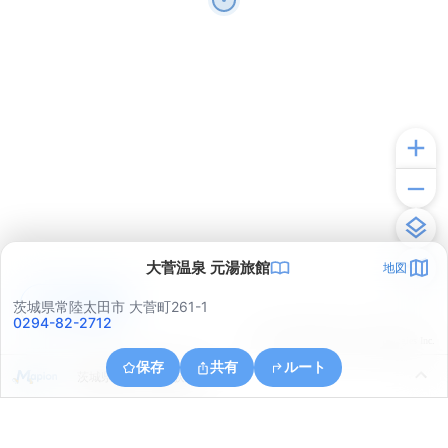
大菅温泉 元湯旅館
地図
アプリで見る
茨城県常陸太田市 大菅町261-1
0294-82-2712
© ONE COMPATH © GeoTechnologies Inc.
保存
共有
ルート
茨城県日立市下深荻町