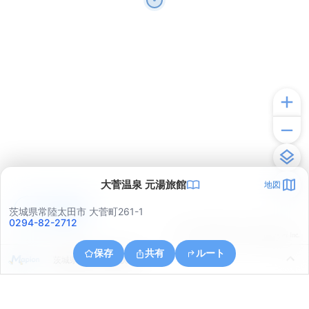
大菅温泉 元湯旅館
地図
アプリで見る
茨城県常陸太田市 大菅町261-1
0294-82-2712
© ONE COMPATH © GeoTechnologies Inc.
保存
共有
ルート
茨城県日立市下深荻町