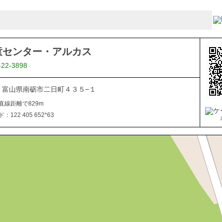
童センター・アルカス
-22-3898
507 富山県南砺市二日町４３５−１
直線距離で829m
122 405 652*63