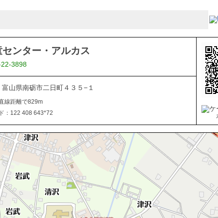
童センター・アルカス
-22-3898
507 富山県南砺市二日町４３５−１
直線距離で829m
122 408 643*72