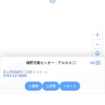
福野児童センター・アルカス
地図
アプリで見る
富山県南砺市二日町４３５−１
0763-22-3898
© ONE COMPATH © GeoTechnologies Inc.
保存
共有
ルート
富山県小矢部市興法寺