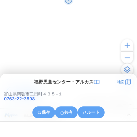
福野児童センター・アルカス
地図
アプリで見る
富山県南砺市二日町４３５−１
0763-22-3898
© ONE COMPATH © GeoTechnologies Inc.
保存
共有
ルート
富山県小矢部市興法寺