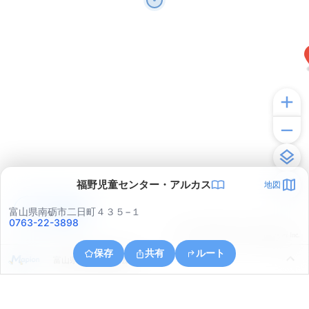
福野児童センター・アルカス
地図
アプリで見る
富山県南砺市二日町４３５−１
0763-22-3898
© ONE COMPATH © GeoTechnologies Inc.
保存
共有
ルート
富山県小矢部市興法寺