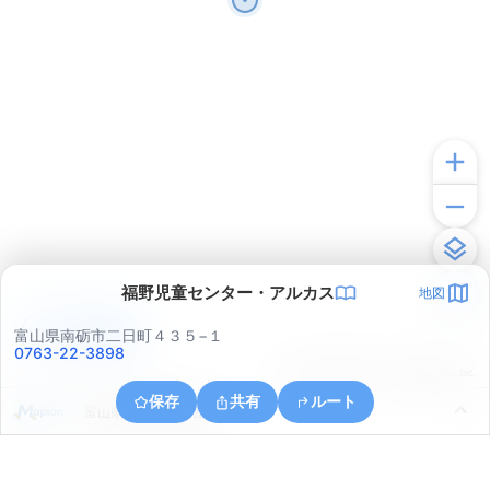
福野児童センター・アルカス
地図
アプリで見る
富山県南砺市二日町４３５−１
0763-22-3898
© ONE COMPATH © GeoTechnologies Inc.
保存
共有
ルート
富山県小矢部市興法寺