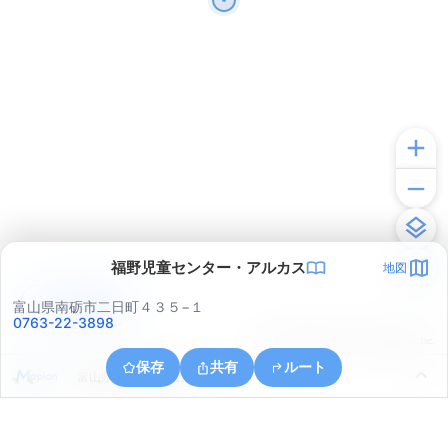
福野児童センター・アルカス
地図
アプリで見る
富山県南砺市二日町４３５−１
0763-22-3898
© ONE COMPATH © GeoTechnologies Inc.
保存
共有
ルート
富山県小矢部市興法寺