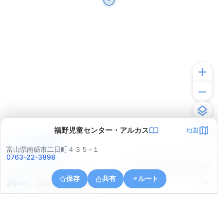
福野児童センター・アルカス
地図
アプリで見る
富山県南砺市二日町４３５−１
0763-22-3898
© ONE COMPATH © GeoTechnologies Inc.
保存
共有
ルート
富山県小矢部市興法寺