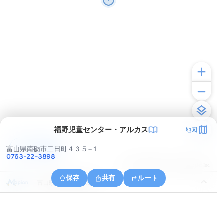
福野児童センター・アルカス
地図
アプリで見る
富山県南砺市二日町４３５−１
0763-22-3898
© ONE COMPATH © GeoTechnologies Inc.
保存
共有
ルート
富山県小矢部市興法寺