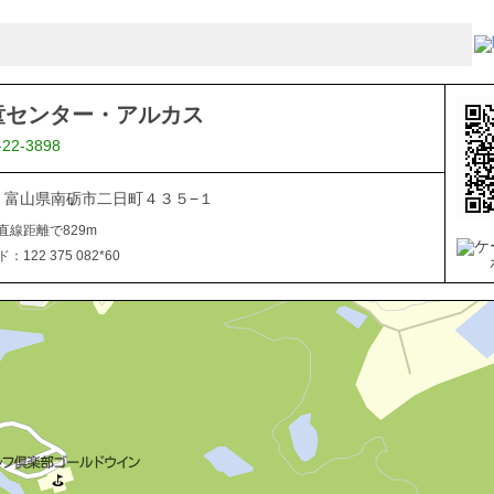
童センター・アルカス
-22-3898
507 富山県南砺市二日町４３５−１
直線距離で829m
122 375 082*60