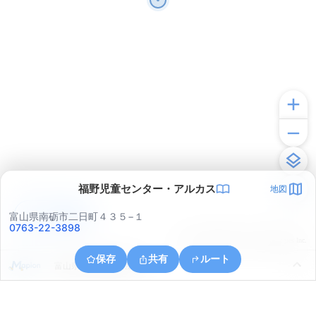
福野児童センター・アルカス
地図
アプリで見る
富山県南砺市二日町４３５−１
0763-22-3898
© ONE COMPATH © GeoTechnologies Inc.
保存
共有
ルート
富山県小矢部市興法寺