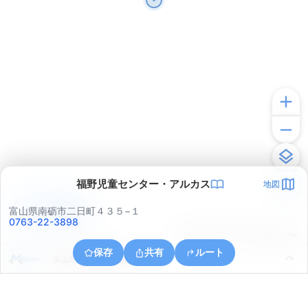
福野児童センター・アルカス
地図
アプリで見る
富山県南砺市二日町４３５−１
0763-22-3898
© ONE COMPATH © GeoTechnologies Inc.
保存
共有
ルート
富山県小矢部市興法寺