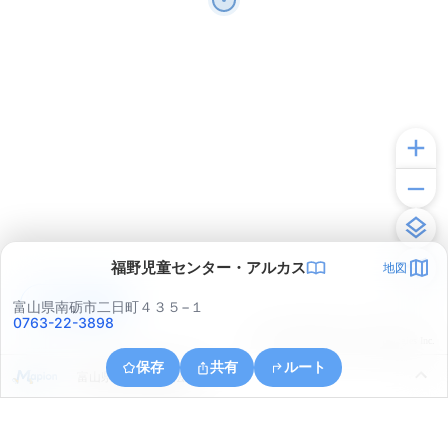
福野児童センター・アルカス
地図
アプリで見る
富山県南砺市二日町４３５−１
0763-22-3898
© ONE COMPATH © GeoTechnologies Inc.
保存
共有
ルート
富山県小矢部市興法寺