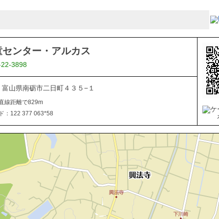
童センター・アルカス
-22-3898
507 富山県南砺市二日町４３５−１
直線距離で829m
122 377 063*58