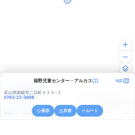
福野児童センター・アルカス
地図
アプリで見る
富山県南砺市二日町４３５−１
0763-22-3898
© ONE COMPATH © GeoTechnologies Inc.
保存
共有
ルート
富山県小矢部市興法寺