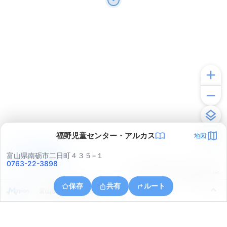
福野児童センター・アルカス
地図
アプリで見る
富山県南砺市二日町４３５−１
0763-22-3898
© ONE COMPATH © GeoTechnologies Inc.
保存
共有
ルート
富山県小矢部市興法寺