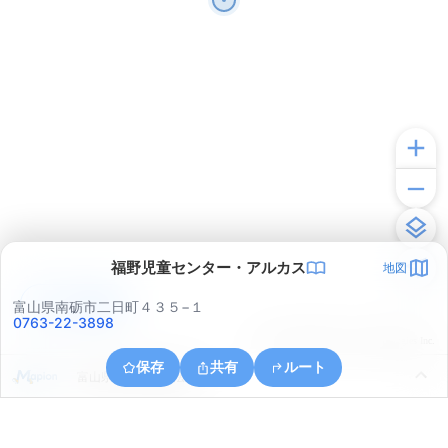
福野児童センター・アルカス
地図
アプリで見る
富山県南砺市二日町４３５−１
0763-22-3898
© ONE COMPATH © GeoTechnologies Inc.
保存
共有
ルート
富山県小矢部市興法寺