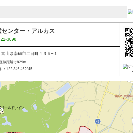
童センター・アルカス
-22-3898
507 富山県南砺市二日町４３５−１
直線距離で829m
122 346 462*45