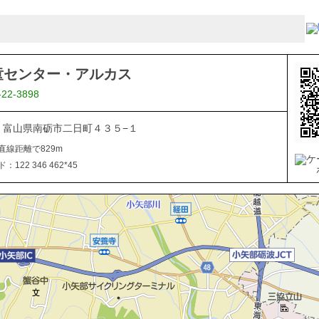
童センター・アルカス
-22-3898
507 富山県南砺市二日町４３５−１
直線距離で829m
122 346 462*45