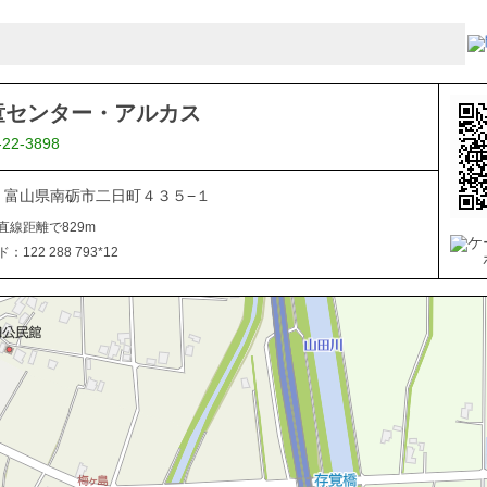
童センター・アルカス
-22-3898
507 富山県南砺市二日町４３５−１
直線距離で829m
122 288 793*12