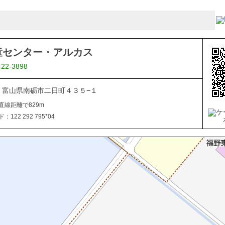
童センター・アルカス
-22-3898
507 富山県南砺市二日町４３５−１
直線距離で829m
122 292 795*04