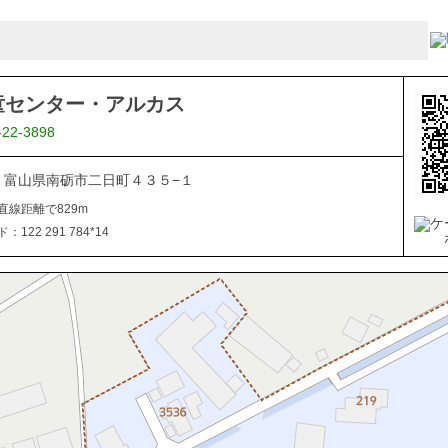
童センター・アルカス
-22-3898
507 富山県南砺市二日町４３５−１
直線距離で829m
122 291 784*14