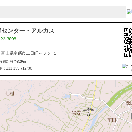
童センター・アルカス
-22-3898
507 富山県南砺市二日町４３５−１
直線距離で829m
122 255 712*30