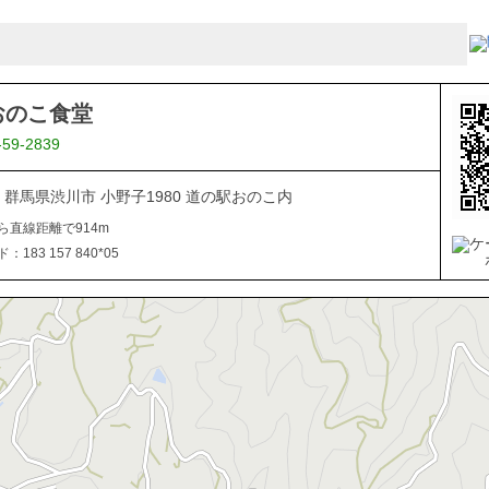
おのこ食堂
-59-2839
312 群馬県渋川市 小野子1980 道の駅おのこ内
ら直線距離で914m
183 157 840*05