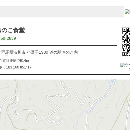
おのこ食堂
-59-2839
312 群馬県渋川市 小野子1980 道の駅おのこ内
ら直線距離で914m
183 160 851*17