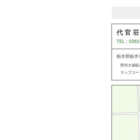
代 官 荘
TEL：0282
栃木県栃木市
野州大塚駅
マップコード：