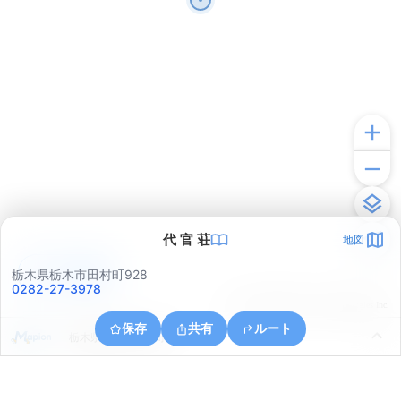
代 官 荘
地図
アプリで見る
栃木県栃木市田村町928
0282-27-3978
© ONE COMPATH © GeoTechnologies Inc.
保存
共有
ルート
栃木県栃木市大宮町