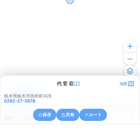
代 官 荘
地図
アプリで見る
栃木県栃木市田村町928
0282-27-3978
© ONE COMPATH © GeoTechnologies Inc.
保存
共有
ルート
栃木県栃木市大宮町