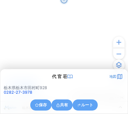
代 官 荘
地図
アプリで見る
栃木県栃木市田村町928
0282-27-3978
© ONE COMPATH © GeoTechnologies Inc.
保存
共有
ルート
栃木県栃木市大宮町