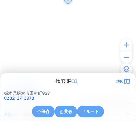
代 官 荘
地図
アプリで見る
栃木県栃木市田村町928
0282-27-3978
© ONE COMPATH © GeoTechnologies Inc.
保存
共有
ルート
栃木県栃木市藤田町