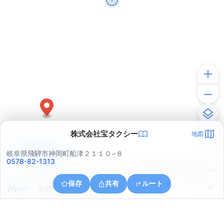
株式会社宝タクシー
地図
アプリで見る
岐阜県飛騨市神岡町船津２１１０−８
0578-82-1313
© ONE COMPATH © GeoTechnologies Inc.
保存
共有
ルート
岐阜県飛騨市神岡町鹿間