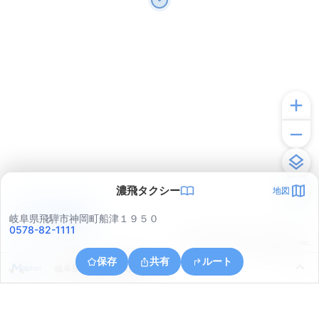
濃飛タクシー
地図
アプリで見る
岐阜県飛騨市神岡町船津１９５０
0578-82-1111
© ONE COMPATH © GeoTechnologies Inc.
保存
共有
ルート
岐阜県飛騨市神岡町鹿間