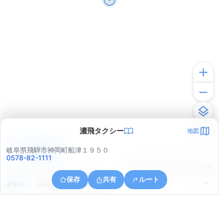
濃飛タクシー
地図
アプリで見る
岐阜県飛騨市神岡町船津１９５０
0578-82-1111
© ONE COMPATH © GeoTechnologies Inc.
保存
共有
ルート
岐阜県飛騨市神岡町鹿間