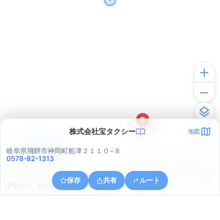
株式会社宝タクシー
地図
アプリで見る
岐阜県飛騨市神岡町船津２１１０−８
0578-82-1313
© ONE COMPATH © GeoTechnologies Inc.
保存
共有
ルート
岐阜県飛騨市神岡町鹿間