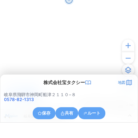
株式会社宝タクシー
地図
アプリで見る
岐阜県飛騨市神岡町船津２１１０−８
0578-82-1313
© ONE COMPATH © GeoTechnologies Inc.
保存
共有
ルート
岐阜県飛騨市神岡町梨ケ根